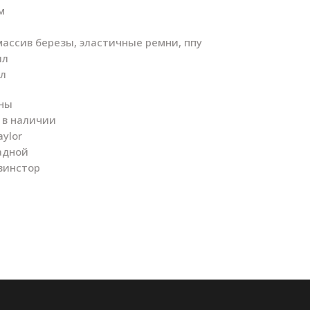
м
ассив березы, эластичные ремни, ппу
лл
л
аны
 в наличии
ylor
адной
винстор