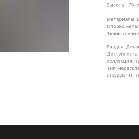
Высота - 70 с
Материалы:
м
Опоры:
мета
Ткань:
шенил
Раздел: Див
Доступность:
Коллекция: Ta
Тип: нераскл
Шоурум: ТГ Т