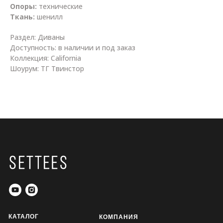
Опоры:
технические
Ткань:
шенилл
Раздел: Диваны
Доступность: в наличии и под заказ
Коллекция: California
Шоурум: ТГ Твинстор
КАТАЛОГ
КОМПАНИЯ