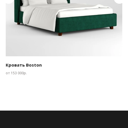
Кровать Boston
Кр
от 153 000р.
130