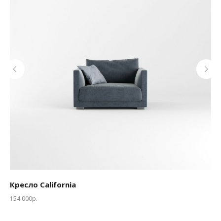
Кресло California
Кр
154 000р.
от 