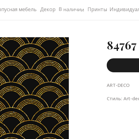
В наличии
рпусная мебель
Декор
Принты
Индивидуал
84767
ART-DECO
Стиль: Art-de