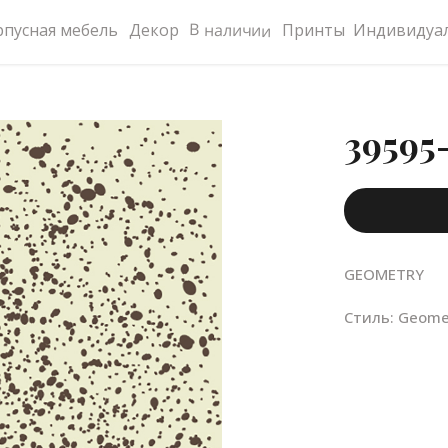
В наличии
рпусная мебель
Декор
Принты
Индивидуал
39595
GEOMETRY
Стиль: Geome